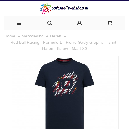
Home
Merkkleding
Heren
Red Bull Racing - Formule 1 - Pierre Gasly Graphic T-shirt -
Heren - Blauw - Maat XS