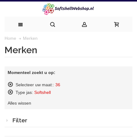
Merken
Home
Merken
Momenteel zoekt u op:
Selecteer uw maat::
36
Dit
Type jas:
Softshell
artikel
Dit
verwijderen
Alles wissen
artikel
verwijderen
Filter