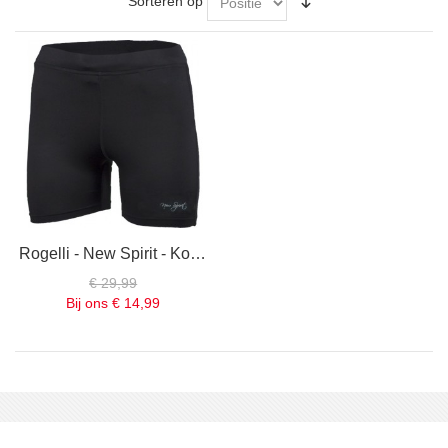
Sorteren op
Rogelli - New Spirit - Korte Hardloop tight - Heren - Zwart - Maat XL of XXL
€ 29,99
Bij ons
€ 14,99