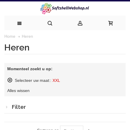
Heren
Home
Heren
Momenteel zoekt u op:
Selecteer uw maat::
XXL
Dit
Alles wissen
artikel
verwijderen
Filter