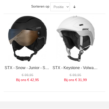
Sorteren op
STX - Snow - Junior - Skihelm - Met vizier - Zwart
STX - Keystone - Volwassenen - Skihelm - Wit
€ 99,95
€ 99,95
Bij ons
€ 42,95
Bij ons
€ 31,99