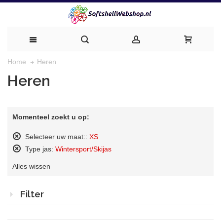
Heren
Home
Heren
Momenteel zoekt u op:
Selecteer uw maat::
XS
Dit
Type jas:
Wintersport/Skijas
artikel
Dit
verwijderen
Alles wissen
artikel
verwijderen
Filter