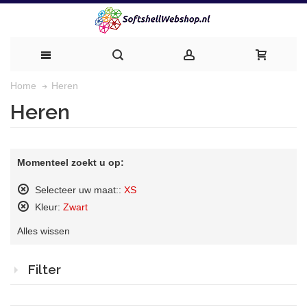
Heren
Home
Heren
Momenteel zoekt u op:
Selecteer uw maat::
XS
Dit
Kleur:
Zwart
artikel
Dit
verwijderen
Alles wissen
artikel
verwijderen
Filter