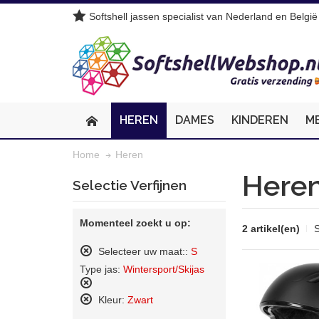
Softshell jassen specialist van Nederland en België
HEREN
DAMES
KINDEREN
M
Heren
Home
Here
Selectie Verfijnen
Momenteel zoekt u op:
2 artikel(en)
S
Selecteer uw maat::
S
Dit
Type jas:
Wintersport/Skijas
artikel
verwijderen
Dit
Kleur:
Zwart
artikel
Dit