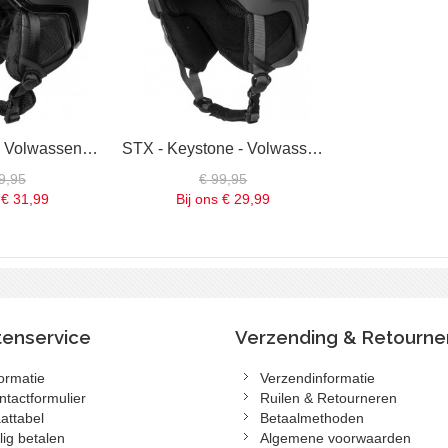
STX - Aspen - Volwassenen - Skihelm - Zwart
STX - Keystone - Volwassenen - Skihelm - Zwart met Grijs
9,95
€ 99,95
€ 31,99
Bij ons
€ 29,99
tenservice
Verzending & Retourne
formatie
Verzendinformatie
ntactformulier
Ruilen & Retourneren
attabel
Betaalmethoden
lig betalen
Algemene voorwaarden