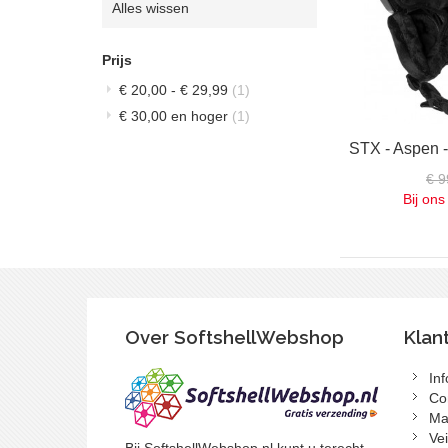
verwijderen
Alles wissen
artikel
verwijderen
Prijs
€ 20,00
-
€ 29,99
(1)
€ 30,00
en hoger
(1)
€ 9
Bij ons
Over SoftshellWebshop
Klan
In
Co
Ma
Vei
Bij SoftshellWebshop.nl kunt u terecht