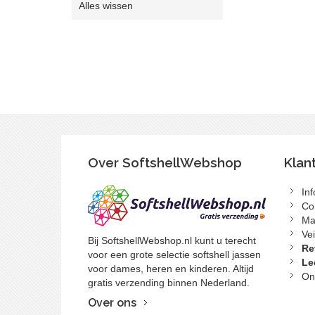
verwijderen
Alles wissen
artikel
verwijderen
Over SoftshellWebshop
Klan
In
Co
Ma
Vei
Bij SoftshellWebshop.nl kunt u terecht
Re
voor een grote selectie softshell jassen
Le
voor dames, heren en kinderen. Altijd
On
gratis verzending binnen Nederland.
Over ons