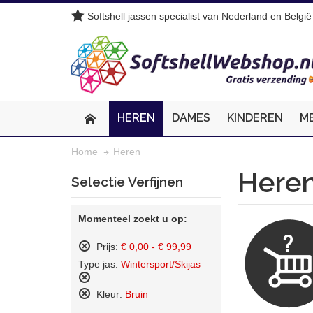
Softshell jassen specialist van Nederland en België
HEREN
DAMES
KINDEREN
M
Heren
Home
Here
Selectie Verfijnen
Momenteel zoekt u op:
Prijs:
€ 0,00 - € 99,99
Dit
Type jas:
Wintersport/Skijas
artikel
verwijderen
Dit
Kleur:
Bruin
artikel
Dit