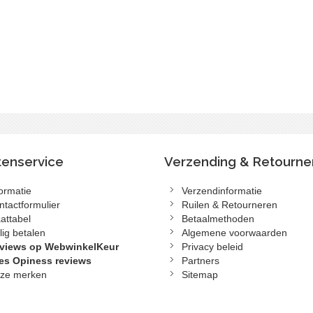
tenservice
Verzending & Retourne
formatie
Verzendinformatie
ntactformulier
Ruilen & Retourneren
attabel
Betaalmethoden
lig betalen
Algemene voorwaarden
views op WebwinkelKeur
Privacy beleid
es Opiness reviews
Partners
ze merken
Sitemap