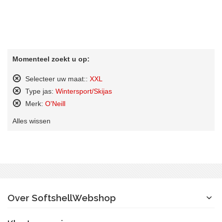
Momenteel zoekt u op:
Selecteer uw maat::
XXL
Dit
Type jas:
Wintersport/Skijas
artikel
Dit
Merk:
O'Neill
verwijderen
artikel
Dit
verwijderen
Alles wissen
artikel
verwijderen
Over SoftshellWebshop